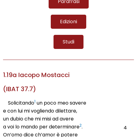
Parafrasi
Edizioni
Studi
1.19a Iacopo Mostacci
(IBAT 37.7)
1
Solicitando
un poco meo savere
.
e con lui mi vogliendo dilettare,
.
un dubio che mi misi ad avere
.
2
a voi lo mando per determinare
.
4
On’omo dice ch’amor è potere
.