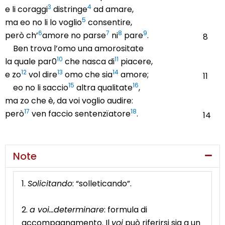
3
4
e li coraggi
distringe
ad amare,
.
5
ma eo no li lo voglio
consentire,
.
6
7
8
9
però ch’
amore no parse
ni
pare
.
8
Ben trova l’omo una amorositate
.
10
11
la quale par0
che nasca di
piacere,
.
12
13
14
e zo
vol dire
omo che sia
amore;
11
15
16
eo no li saccio
altra qualitate
,
.
ma zo che è, da voi voglio audire:
.
17
18
però
ven faccio sentenzïatore
.
14
Note
1.
Solicitando
: “solleticando”.
2.
a voi…determinare
: formula di
accompagnamento. Il
voi
può riferirsi sia a un