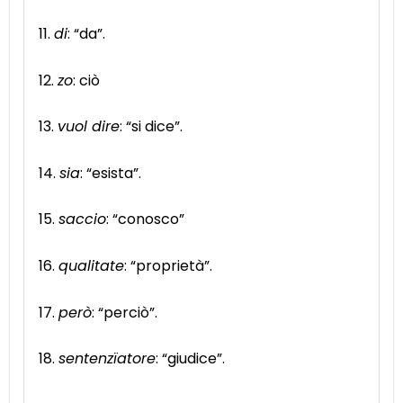
11.
di
: “da”.
12.
zo
: ciò
13.
vuol dire
: “si dice”.
14.
sia
: “esista”.
15.
saccio
: “conosco”
16.
qualitate
: “proprietà”.
17.
però
: “perciò”.
18.
sentenzïatore
: “giudice”.